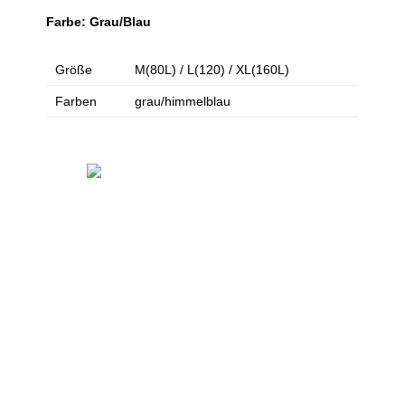
Farbe: Grau/Blau
Größe
M(80L) / L(120) / XL(160L)
Farben
grau/himmelblau