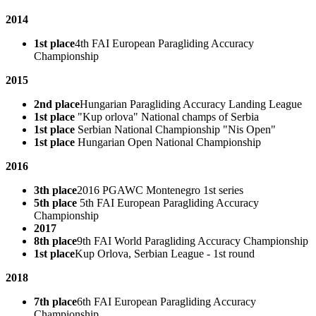
2014
1st place
4th FAI European Paragliding Accuracy
Championship
2015
2nd place
Hungarian Paragliding Accuracy Landing League
1st place
"Kup orlova" National champs of Serbia
1st place
Serbian National Championship "Nis Open"
1st place
Hungarian Open National Championship
2016
3th place
2016 PGAWC Montenegro 1st series
5th place
5th FAI European Paragliding Accuracy
Championship
2017
8th place
9th FAI World Paragliding Accuracy Championship
1st place
Kup Orlova, Serbian League - 1st round
2018
7th place
6th FAI European Paragliding Accuracy
Championship