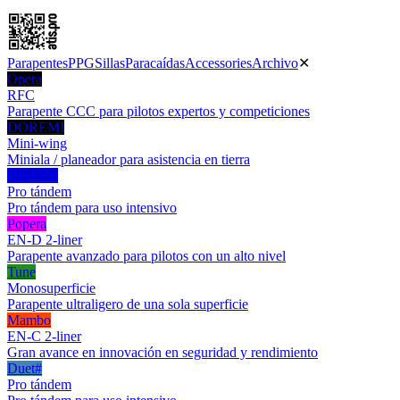
Parapentes
PPG
Sillas
Paracaídas
Accessories
Archivo
✕
Opera
RFC
Parapente CCC para pilotos expertos y competiciones
DOREMI
Mini-wing
Miniala / planeador para asistencia en tierra
Duet Pro
Pro tándem
Pro tándem para uso intensivo
Popera
EN-D 2-liner
Parapente avanzado para pilotos con un alto nivel
Tune
Monosuperficie
Parapente ultraligero de una sola superficie
Mambo
EN-C 2-liner
Gran avance en innovación en seguridad y rendimiento
Duet#
Pro tándem