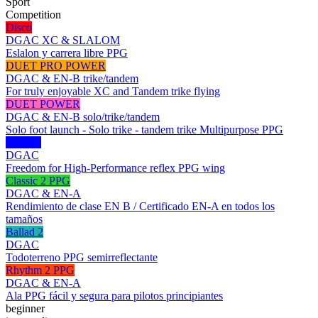
Sport
Competition
Disco
DGAC XC & SLALOM
Eslalon y carrera libre PPG
DUET PRO POWER
DGAC & EN-B trike/tandem
For truly enjoyable XC and Tandem trike flying
DUET POWER
DGAC & EN-B solo/trike/tandem
Solo foot launch - Solo trike - tandem trike Multipurpose PPG
JAZZ 2
DGAC
Freedom for High-Performance reflex PPG wing
Classic 2 PPG
DGAC & EN-A
Rendimiento de clase EN B / Certificado EN-A en todos los
tamaños
Ballad 2
DGAC
Todoterreno PPG semirreflectante
Rhythm 2 PPG
DGAC & EN-A
Ala PPG fácil y segura para pilotos principiantes
beginner