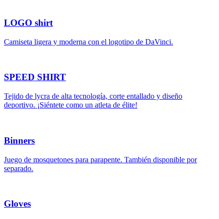
LOGO shirt
Camiseta ligera y moderna con el logotipo de DaVinci.
SPEED SHIRT
Tejido de lycra de alta tecnología, corte entallado y diseño
deportivo. ¡Siéntete como un atleta de élite!
Binners
Juego de mosquetones para parapente. También disponible por
separado.
Gloves