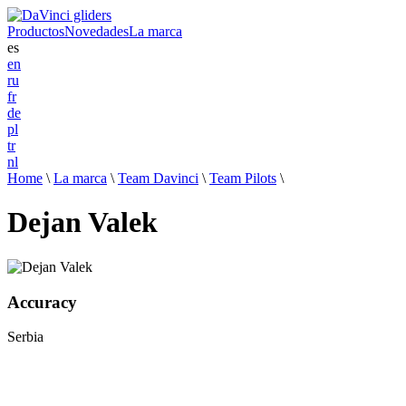
Productos
Novedades
La marca
es
en
ru
fr
de
pl
tr
nl
Home
\
La marca
\
Team Davinci
\
Team Pilots
\
Dejan Valek
Accuracy
Serbia