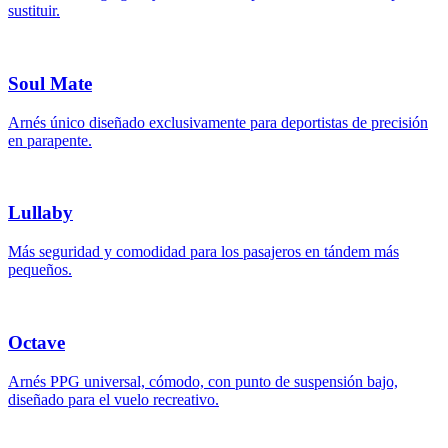
sustituir.
Soul Mate
Arnés único diseñado exclusivamente para deportistas de precisión
en parapente.
Lullaby
Más seguridad y comodidad para los pasajeros en tándem más
pequeños.
Octave
Arnés PPG universal, cómodo, con punto de suspensión bajo,
diseñado para el vuelo recreativo.