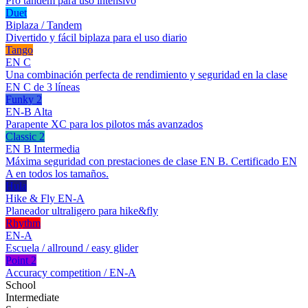
Pro tándem para uso intensivo
Duet
Biplaza / Tandem
Divertido y fácil biplaza para el uso diario
Tango
EN C
Una combinación perfecta de rendimiento y seguridad en la clase
EN C de 3 líneas
Funky 2
EN-B Alta
Parapente XC para los pilotos más avanzados
Classic 2
EN B Intermedia
Máxima seguridad con prestaciones de clase EN B. Certificado EN
A en todos los tamaños.
Hula
Hike & Fly EN-A
Planeador ultraligero para hike&fly
Rhythm
EN-A
Escuela / allround / easy glider
Point 2
Accuracy competition / EN-A
School
Intermediate