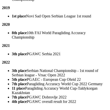
2019
1st place
Novi Sad Open Serbian League 1st round
2020
8th place
10th FAI World Paragliding Accuracy
Championship
2021
3th place
PGAWC Serbia 2021
2022
3th place
Serbian National Championship - 1st round of
Serbian league - Vrsac Open 2022
5th place
PGAEC - European Cup Ohrid 22
7th place
Paragliding Accuracy World Cup 2022 Germany
11 place
Paragliding Accuracy World Cup-Taldykorgan
Kazakhstan
7th place
PGAWC Dobrovlje 2022
4th place
PGAWC overall result for 2022