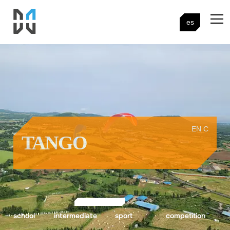
es
EN C
TANGO
school
intermediate
sport
competition