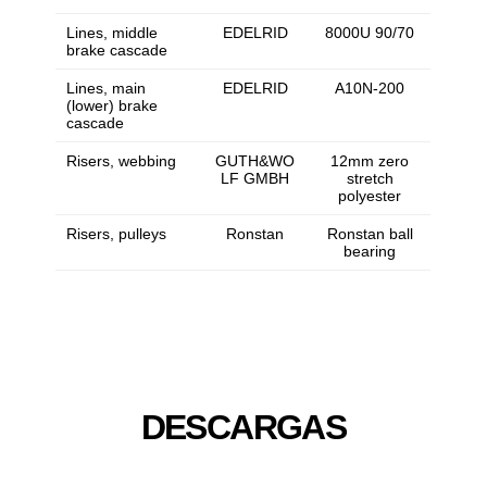
Lines, middle
EDELRID
8000U 90/70
brake cascade
Lines, main
EDELRID
A10N-200
(lower) brake
cascade
Risers, webbing
GUTH&WO
12mm zero
LF GMBH
stretch
polyester
Risers, pulleys
Ronstan
Ronstan ball
bearing
DESCARGAS