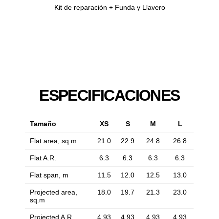
Kit de reparación + Funda y Llavero
ESPECIFICACIONES
Tamaño
XS
S
M
L
Flat area, sq.m
21.0
22.9
24.8
26.8
Flat A.R.
6.3
6.3
6.3
6.3
Flat span, m
11.5
12.0
12.5
13.0
Projected area,
18.0
19.7
21.3
23.0
sq.m
Projected A.R.
4.93
4.93
4.93
4.93