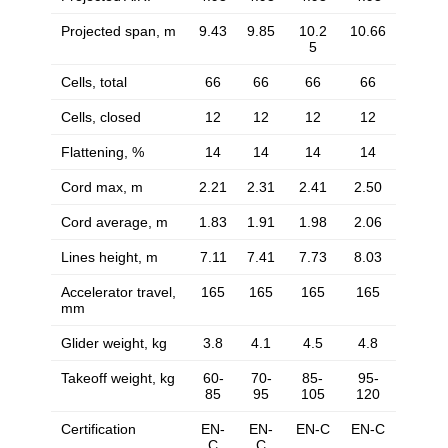
Projected span, m
9.43
9.85
10.2
10.66
5
Cells, total
66
66
66
66
Cells, closed
12
12
12
12
Flattening, %
14
14
14
14
Cord max, m
2.21
2.31
2.41
2.50
Cord average, m
1.83
1.91
1.98
2.06
Lines height, m
7.11
7.41
7.73
8.03
Accelerator travel,
165
165
165
165
mm
Glider weight, kg
3.8
4.1
4.5
4.8
Takeoff weight, kg
60-
70-
85-
95-
85
95
105
120
Certification
EN-
EN-
EN-C
EN-C
C
C