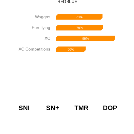
RED
BLUE
Waggas
78%
Fun flying
79%
XC
99%
XC Competitions
50%
SNI
SN+
TMR
DOP