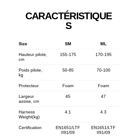
CARACTÉRISTIQUE
S
Size
SM
ML
Hauteur pilote,
155-175
170-195
cm
Poids pilote,
50-85
70-100
kg
Protecteur
Foam
Foam
Largeur
45
47
assise, cm
Harness
4.1
4.3
Weight(kg)
Certification
EN1651/LTF
EN1651/LTF
II91/09
II91/09