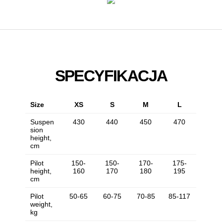
SPECYFIKACJA
Size
XS
S
M
L
Suspen
430
440
450
470
sion
height,
cm
Pilot
150-
150-
170-
175-
height,
160
170
180
195
cm
Pilot
50-65
60-75
70-85
85-117
weight,
kg