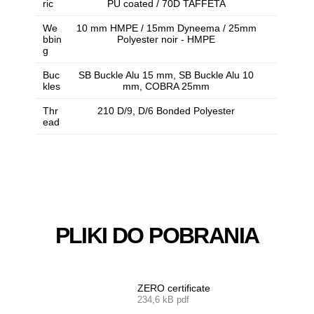
ric
PU coated / 70D TAFFETA
We
10 mm HMPE / 15mm Dyneema / 25mm
bbin
Polyester noir - HMPE
g
Buc
SB Buckle Alu 15 mm, SB Buckle Alu 10
kles
mm, COBRA 25mm
Thr
210 D/9, D/6 Bonded Polyester
ead
PLIKI DO POBRANIA
ZERO certificate
234,6 kB pdf