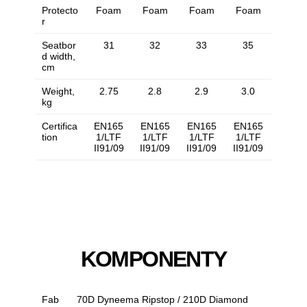
Protecto
Foam
Foam
Foam
Foam
r
Seatbor
31
32
33
35
d width,
cm
Weight,
2.75
2.8
2.9
3.0
kg
Certifica
EN165
EN165
EN165
EN165
tion
1/LTF
1/LTF
1/LTF
1/LTF
II91/09
II91/09
II91/09
II91/09
KOMPONENTY
Fab
70D Dyneema Ripstop / 210D Diamond