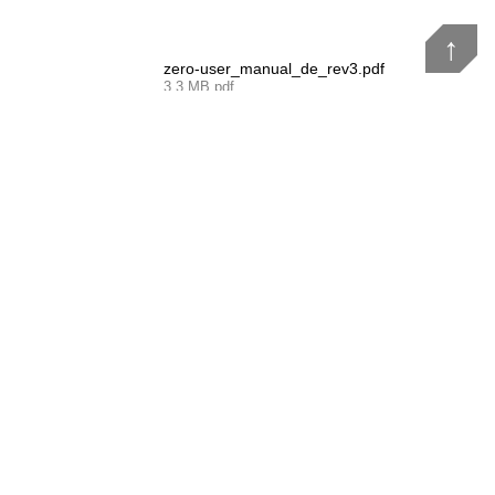
↑
zero-user_manual_de_rev3.pdf
3,3 MB pdf
zero-user_manual_en_rev3.pdf
3,3 MB pdf
Firma
Dealers
Team Davinci
53 Shinchon-gil, Okcheon-myeon, Yangpyeong-gun,
Gyeonggi-do, Republic of Korea
+82 10 9799 3472
info@flydavinci.com