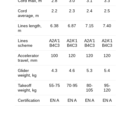
Cord max, m
2.8
3.0
3.1
3.3
Cord
2.2
2.3
2.4
2.5
average, m
Lines length,
6.38
6.87
7.15
7.40
m
Lines
A2A'1
A2A'1
A2A'1
A2A'1
scheme
B4C3
B4C3
B4C3
B4C3
Accelerator
100
120
120
120
travel, mm
Glider
4.3
4.6
5.3
5.4
weight, kg
Takeoff
55-75
70-95
80-
95-
weight, kg
105
120
Certification
EN A
EN A
EN A
EN A