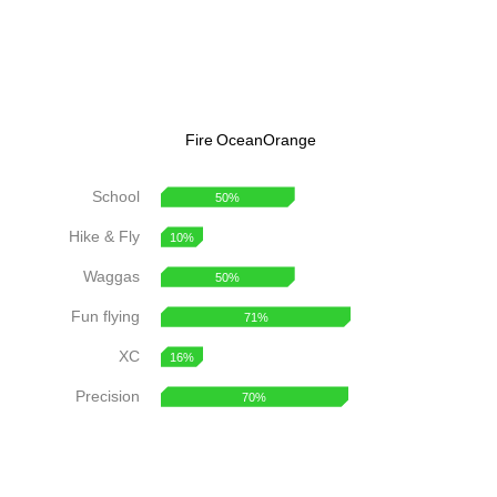
Fire
Ocean
Orange
School
50%
Hike & Fly
10%
Waggas
50%
Fun flying
71%
XC
16%
Precision
70%