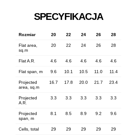
SPECYFIKACJA
Rozmiar
20
22
24
26
28
Flat area,
20
22
24
26
28
sq.m
Flat A.R.
4.6
4.6
4.6
4.6
4.6
Flat span, m
9.6
10.1
10.5
11.0
11.4
Projected
16.7
17.8
20.0
21.7
23.4
area, sq.m
Projected
3.3
3.3
3.3
3.3
3.3
A.R.
Projected
8.1
8.5
8.9
9.2
9.6
span, m
Cells, total
29
29
29
29
29