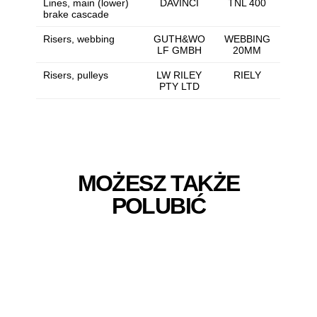
Lines, main (lower)
DAVINCI
TNL 400
brake cascade
Risers, webbing
GUTH&WO
WEBBING
LF GMBH
20MM
Risers, pulleys
LW RILEY
RIELY
PTY LTD
MOŻESZ TAKŻE
POLUBIĆ