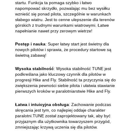
startu. Funkcja ta pomaga szybko i łatwo
napompować skrzydło, pozwalając mu bez wysiłku
wznieść się ponad pilota, szczególnie w warunkach
słabego wiatru. Jest to cenne ulepszenie dla terenów
górskich z trudnymi warunkami wiatrowymi. Łatwe
napełnianie nawet przy zerowym wietrze!
Postęp i nauka
: Super łatwy start jest świetny dla
nowych pilotów i sprawia, że procedury startowe są
świetną zabawą!
Wysoka stabilność
: Wysoka stabilność TUNE jest
podkreślana jako kluczowy czynnik dla pilotów w
progresji Hike and Fly. Stabilność ta przyczynia się do
zwiększenia pewności siebie pilota i ułatwia stawianie
pierwszych kroków w paralotniarstwie Hike and Fly.
Łatwa i intuicyjna obsługa
: Zachowanie podczas
skręcania jest tym, co najlepiej oddaje charakter
paralotni.TUNE został zaprojektowany tak, aby być
przyjaznym dla użytkownika towarzyszem przygód,
zmniejszając krzywą uczenia się dla pilotów.