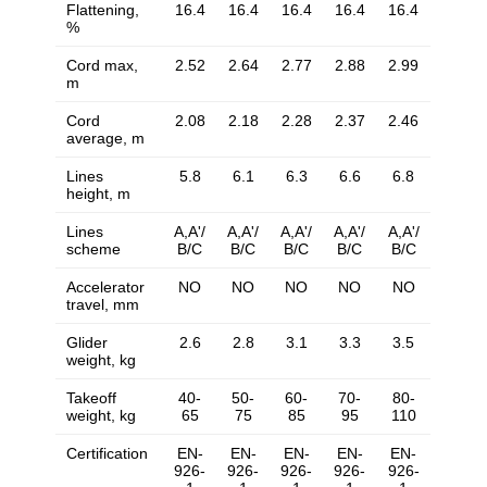
Flattening,
16.4
16.4
16.4
16.4
16.4
%
Cord max,
2.52
2.64
2.77
2.88
2.99
m
Cord
2.08
2.18
2.28
2.37
2.46
average, m
Lines
5.8
6.1
6.3
6.6
6.8
height, m
Lines
A,A'/
A,A'/
A,A'/
A,A'/
A,A'/
scheme
B/C
B/C
B/C
B/C
B/C
Accelerator
NO
NO
NO
NO
NO
travel, mm
Glider
2.6
2.8
3.1
3.3
3.5
weight, kg
Takeoff
40-
50-
60-
70-
80-
weight, kg
65
75
85
95
110
Certification
EN-
EN-
EN-
EN-
EN-
926-
926-
926-
926-
926-