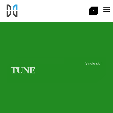
pl
Single skin
TUNE