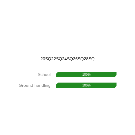
20SQ
22SQ
24SQ
26SQ
28SQ
School
100%
Ground handling
100%