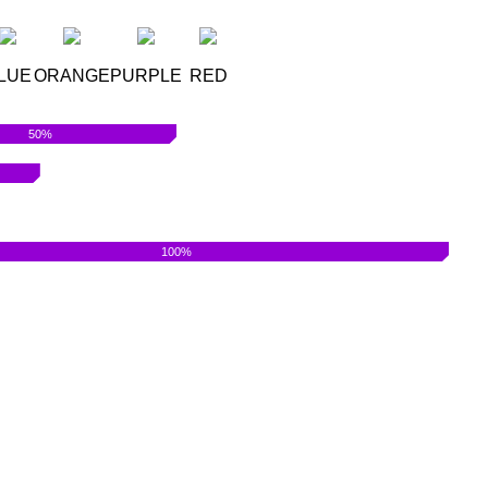
LUE
ORANGE
PURPLE
RED
50%
100%