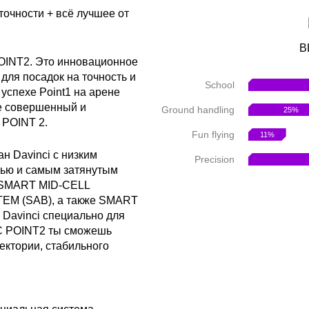
точности + всё лучшее от
B
POINT2. Это инновационное
для посадок на точность и
School
успехе Point1 на арене
е совершенный и
Ground handling
25%
 POINT 2.
Fun flying
11%
н Davinci с низким
Precision
тью и самым затянутым
н SMART MID-CELL
M (SAB), а также SMART
Davinci специально для
 С POINT2 ты сможешь
ектории, стабильного