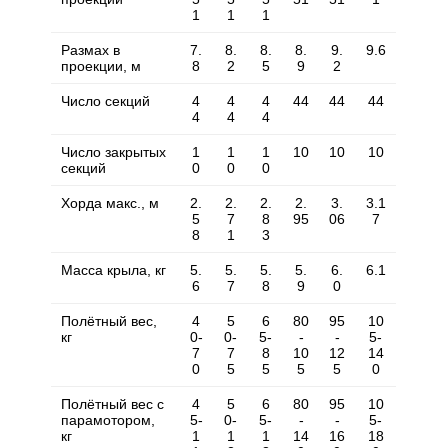
1
1
1
Размах в
7.
8.
8.
8.
9.
9.6
проекции, м
8
2
5
9
2
Число секций
4
4
4
44
44
44
4
4
4
Число закрытых
1
1
1
10
10
10
секций
0
0
0
Хорда макс., м
2.
2.
2.
2.
3.
3.1
5
7
8
95
06
7
8
1
3
Масса крыла, кг
5.
5.
5.
5.
6.
6.1
6
7
8
9
0
Полётный вес,
4
5
6
80
95
10
кг
0-
0-
5-
-
-
5-
7
7
8
10
12
14
0
5
5
5
5
0
Полётный вес с
4
5
6
80
95
10
парамотором,
5-
0-
5-
-
-
5-
кг
1
1
1
14
16
18