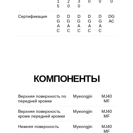
1
2
3
0
0
0
5
0
0
Сертификация
D
D
D
D
D
DG
G
G
G
G
G
AC
A
A
A
A
A
C
C
C
C
C
КОМПОНЕНТЫ
Верхняя поверхность по
Myeongjin
MJ40
передней кромке
MF
Верхняя поверхность
Myeongjin
MJ40
кроме передней кромки
MF
Нижняя поверхность
Myeongjin
MJ40
MF