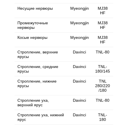
Несущие нервюры
Myeongjin
MJ38
HF
Промежуточные
Myeongjin
MJ38
нервюры
HF
Косые нервюры
Myeongjin
MJ38
HF
Стропление, верхние
Davinci
TNL-80
ярусы
Стропление, средние
Davinci
TNL-
ярусы
180/145
Стропление, нижние
Davinci
TNL
ярусы
280/220
/180
Стропление уха,
Davinci
TNL-80
верхний ярус
Стропление уха, нижний
Davinci
TNL-
ярус
180