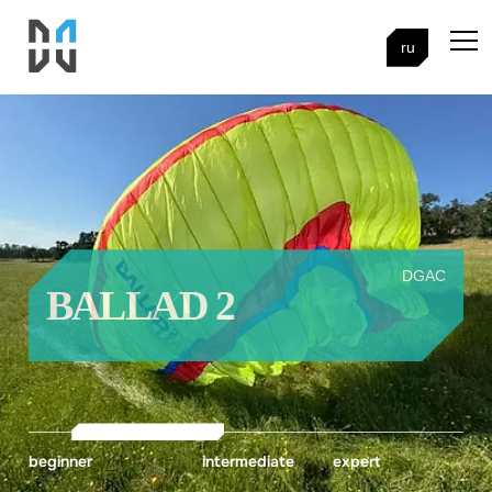
ru
DGAC
BALLAD 2
beginner
intermediate
expert