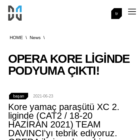
tr
HOME
\
News
\
OPERA KORE LIGINDE
PODYUMA ÇIKTI!
başarı
2021-06-23
Kore yamaç paraşütü XC 2.
liginde (CAT2 / 18-20
HAZİRAN 2021) TEAM
DAVINCI'yı tebrik ediyoruz.