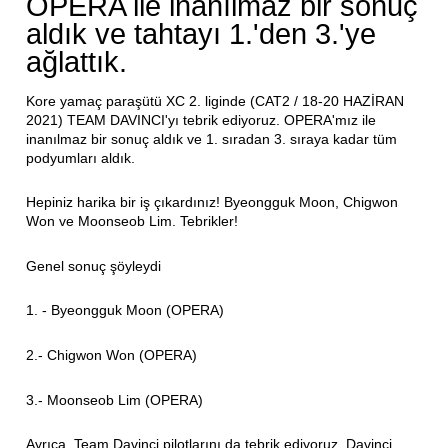
OPERA ile inanılmaz bir sonuç
aldık ve tahtayı 1.'den 3.'ye
ağlattık.
Kore yamaç paraşütü XC 2. liginde (CAT2 / 18-20 HAZİRAN
2021) TEAM DAVINCI'yı tebrik ediyoruz. OPERA'mız ile
inanılmaz bir sonuç aldık ve 1. sıradan 3. sıraya kadar tüm
podyumları aldık.
Hepiniz harika bir iş çıkardınız! Byeongguk Moon, Chigwon
Won ve Moonseob Lim. Tebrikler!
Genel sonuç şöyleydi
1. - Byeongguk Moon (OPERA)
2.- Chigwon Won (OPERA)
3.- Moonseob Lim (OPERA)
Ayrıca, Team Davinci pilotlarını da tebrik ediyoruz. Davinci