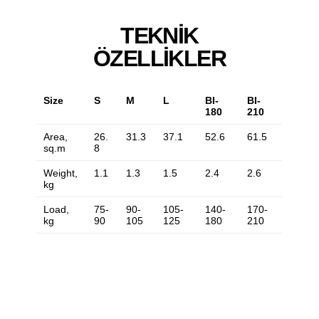
TEKNIK
ÖZELLIKLER
Size
S
M
L
BI-
BI-
180
210
Area,
26.
31.3
37.1
52.6
61.5
sq.m
8
Weight,
1.1
1.3
1.5
2.4
2.6
kg
Load,
75-
90-
105-
140-
170-
kg
90
105
125
180
210